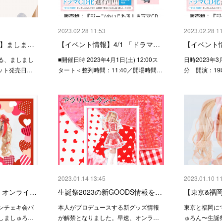
2023.02.28 11:53
2023.02.28 1
催】ましま…
【イベント情報】4/1 「ドラマ…
【イベント情
る、ましまし
■開催日時 2023年4月1日(土) 12:00ス
日時2023年3
ット発売日…
タート＜整列時間：11:40／開場時間…
分 開演：19時
2023.01.14 13:45
2023.01.10 1
」オンライ…
生誕祭2023の新GOODS情報を…
【東京&福
ンチェキ会バ
本人がプロデュースする新グッズ情報
東京と福岡に
しましゅろ…
が解禁となりました。早速、オンラ…
ゅろん〜生誕祭