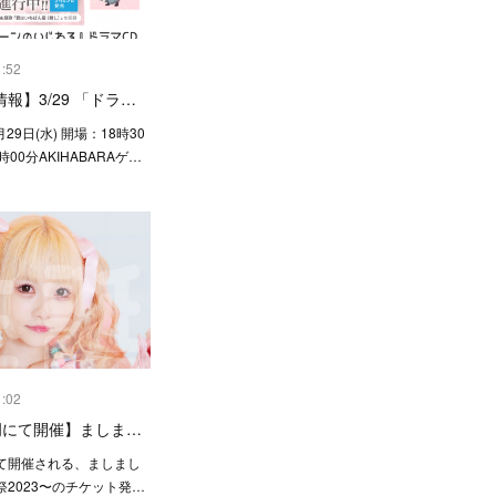
1:52
報】3/29 「ドラ…
月29日(水) 開場：18時30
00分AKIHABARAゲ…
1:02
岡にて開催】ましま…
て開催される、ましまし
2023〜のチケット発…