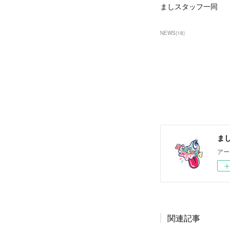
ましスタッフ一同
NEWS
(
18
)
まし
アー
関連記事