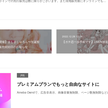
ラインでの先行販売は数に限りがございます。また現地販売後にオンラインでも…
2022.12.28 12:24
開催】ましましゅろん〜生誕祭
【ガチ恋一歩手前です】USEN放
ト販売開始日のお知らせ
PR
プレミアムプランでもっと自由なサイトに
Ameba Owndで、広告非表示、画像容量無制限、ページ数無制限な