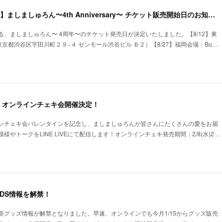
【東京&福岡にて開催】ましましゅろん〜4th Anniversary〜 チケット販売開始日のお知らせ
、ましましゅろん〜 4周年〜のチケット発売日が決定いたしました。【8/12】東
（東京都渋谷区宇田川町２９−４ ゼンモール渋谷ビル Ｂ２）【8/27】福岡会場：Bu…
ン」オンラインチェキ会開催決定！
ンチェキ会バレンタインを記念し、ましましゅろんが皆さんにたくさんの愛をお届
やトークをLINE LIVEにて配信します！オンラインチェキ発売期間：2/8(水)2…
ODS情報を解禁！
新グッズ情報が解禁となりました。早速、オンラインでも今月1/15からグッズ販売