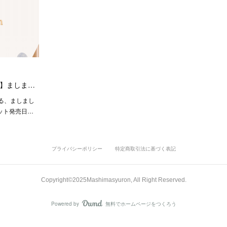
催】ましま…
る、ましまし
ット発売日…
プライバシーポリシー
特定商取引法に基づく表記
Copyright©︎2025Mashimasyuron, All Right Reserved.
Powered by
無料でホームページをつくろう
AmebaOwnd