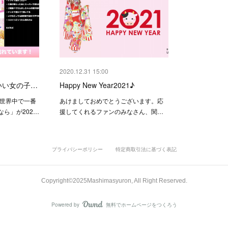
2020.12.31 15:00
いい女の子…
Happy New Year2021♪
「世界中で一番
あけましておめでとうございます。応
ら」が202…
援してくれるファンのみなさん、関…
プライバシーポリシー
特定商取引法に基づく表記
Copyright©︎2025Mashimasyuron, All Right Reserved.
Powered by
無料でホームページをつくろう
AmebaOwnd