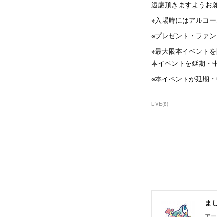
遠慮頂きますようお
※入場時にはアルコ
※プレゼント・ファ
※最大限本イベント
本イベントを延期・
※本イベントが延期
LIVE
(
8
)
まし
アー