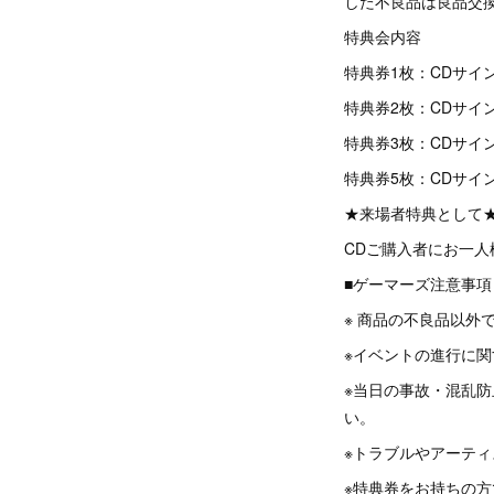
した不良品は良品交
特典会内容
特典券1枚：CDサイ
特典券2枚：CDサイ
特典券3枚：CDサイ
特典券5枚：CDサイ
★来場者特典として
CDご購入者にお一人
■ゲーマーズ注意事項
※ 商品の不良品以外
※イベントの進行に
※当日の事故・混乱
い。
※トラブルやアーテ
※特典券をお持ちの