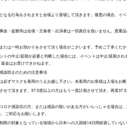
げとなる行為をされますと会場より退場して頂きます。最悪の場合、イベ
た事故・盗難等は会場・主催者・出演者は一切責任を負いません。貴重品
査または一時お預かりをさせて頂く場合がございます。予めご了承くださ
ントの中止/延期が必要と判断した場合には、イベントは中止/延期され
・返金はお受けできかねます。
ス感染防止のための注意事項
には必ずマスクを着用のうえお越し下さい。未着用のお客様は入場をお断
させて頂きます。37.5度以上の方はもう一度計測させて頂き、再度37.
。
型コロナ感染症の方、または感染の疑いがある方がいらっしゃる場合は、
上、ご対応をお願いします。
国制限の対象となっている地域から日本への入国後14日間経過していな