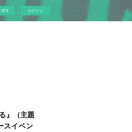
ぐ試す
ログイン
わる』（主題
リースイベン