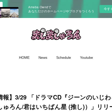
Ameba Owndで
今す
あなただけのホームページやブログをつくろう
HOME
News
Schedule
Youtube
報】3/29 「ドラマCD『ジーンのいじ
ゅろん/君はいちばん星 (推し)）」リ